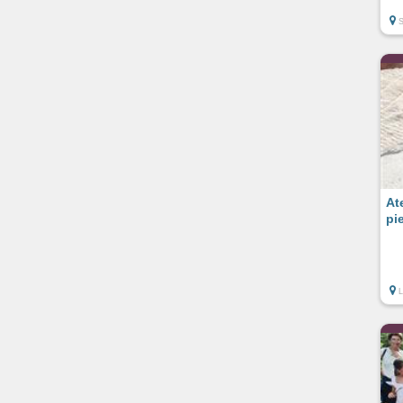
At
pi