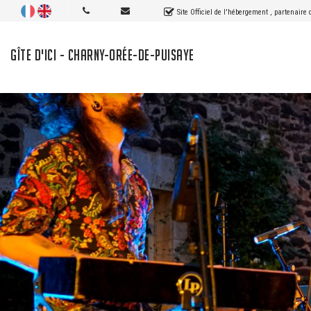
Site Officiel de l'hébergement
, partenaire
GÎTE D'ICI - CHARNY-ORÉE-DE-PUISAYE