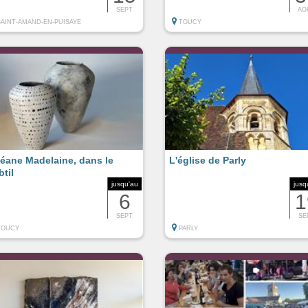
SEPT
AO
SAINT-AMAND-EN-PUISAYE
TOUCY
éane Madelaine, dans le
L'église de Parly
btil
jusqu'au
jusq
6
1
SEPT
SE
TOUCY
PARLY