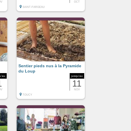
OV
OCT
SAINT-FARGEAU
Sentier pieds nus à la Pyramide
du Loup
u'au
jusqu'au
1
11
OV
NOV
TOUCY