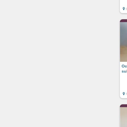
Oc
su