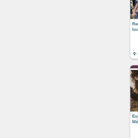
Ra
lo
Ex
Mé