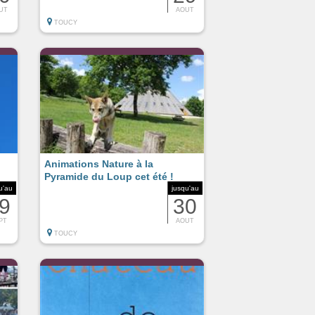
UT
AOUT
TOUCY
Animations Nature à la
Pyramide du Loup cet été !
u'au
jusqu'au
9
30
PT
AOUT
TOUCY