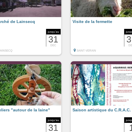
rché de Lainsecq
Visite de la fermette
jusqu'au
jusq
31
3
DEC
D
LAINSECQ
SAINT-VERAIN
eliers "autour de la laine"
Saison artistique du C.R.A.C.
jusqu'au
jusq
31