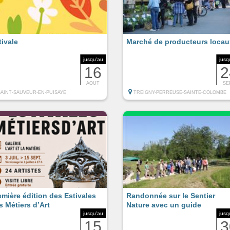
tivale
Marché de producteurs locau
jusqu'au
jusq
16
2
AOUT
SE
SAINT-SAUVEUR-EN-PUISAYE
TREIGNY-PERREUSE-SAINTE-COLOMBE
emière édition des Estivales
Randonnée sur le Sentier
s Métiers d’Art
Nature avec un guide
jusqu'au
jusq
15
3