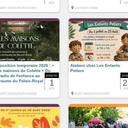
NOV
AO
SAINT-SAUVEUR-EN-PUISAYE
LUCY-SUR-YONNE
position temporaire 2026 : «
Ateliers chez Les Enfants
s maisons de Colette » Du
Potiers
radis de l'enfance au
jusqu'au
jusq
1
2
yaume du Palais-Royal
NOV
AO
SAINT-SAUVEUR-EN-PUISAYE
SAINT-AMAND-EN-PUISAYE