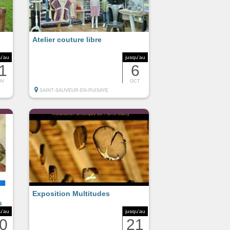
Atelier couture libre
u'au
jusqu'au
1
6
OV
OCT
SAINT-SAUVEUR-EN-PUISAYE
Exposition Multitudes
s
u'au
jusqu'au
0
21