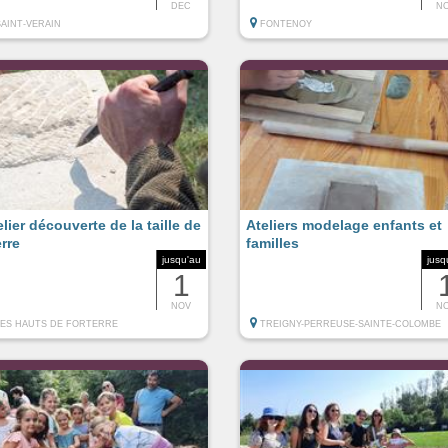
DEC
N
SAINT-VERAIN
FONTENOY
elier découverte de la taille de
Ateliers modelage enfants et
erre
familles
jusqu'au
jusq
1
NOV
N
LES HAUTS DE FORTERRE
TREIGNY-PERREUSE-SAINTE-COLOMBE