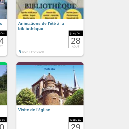
x
Animations de l'été à la
bibliothèque
u'au
jusqu'au
4
28
PT
AOUT
SAINT-FARGEAU
Visite de l'église
u'au
jusqu'au
0
29