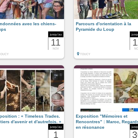
ndonnées avec les chiens-
Parcours d'orientation à la
ups
Pyramide du Loup
jusqu'au
jusq
11
1
NOV
N
TOUCY
TOUCY
position : « Timeless Trades.
Exposition "Mémoires et
tiers d'avenir et d'autrefois. »
Rencontres" : Maroc, Regard
en résonance
jusqu'au
jusq
1
3