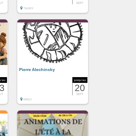
UT
SEPT
THURY
Pierre Alechinsky
u'au
jusqu'au
3
20
UT
SEPT
PARLY