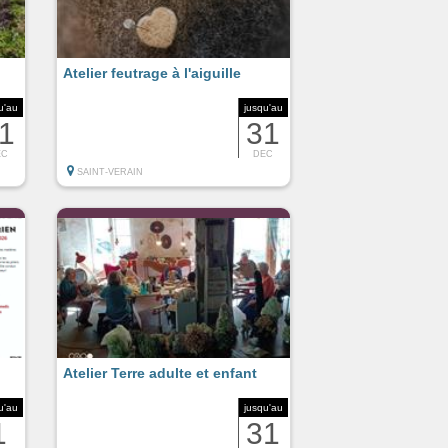
Atelier feutrage à l'aiguille
u'au
jusqu'au
1
31
EC
DEC
SAINT-VERAIN
Atelier Terre adulte et enfant
u'au
jusqu'au
1
31