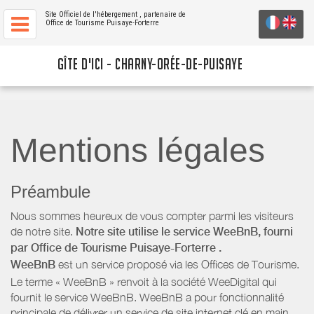
Site Officiel de l'hébergement
, partenaire de
Office de Tourisme Puisaye-Forterre
GÎTE D'ICI - CHARNY-ORÉE-DE-PUISAYE
Mentions légales
Préambule
Nous sommes heureux de vous compter parmi les visiteurs
de notre site.
Notre site utilise le service WeeBnB, fourni
par
Office de Tourisme Puisaye-Forterre
.
WeeBnB
est un service proposé via les Offices de Tourisme.
Le terme « WeeBnB » renvoit à la société WeeDigital qui
fournit le service WeeBnB. WeeBnB a pour fonctionnalité
principale de délivrer un service de site internet clé en main,